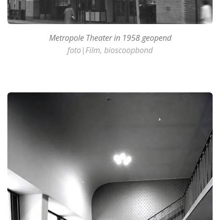
Metropole Theater in 1958 geopend
foto|Film, bioscoopbond