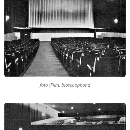
foto|Film, bioscoopbond