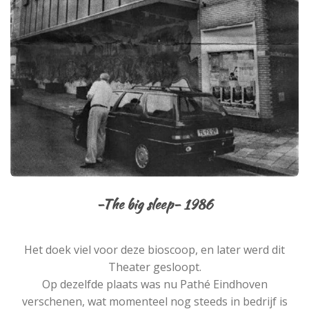
-The big sleep- 1986
Het doek viel voor deze bioscoop, en later werd dit
Theater gesloopt.
Op dezelfde plaats was nu Pathé Eindhoven
verschenen, wat momenteel nog steeds in bedrijf is